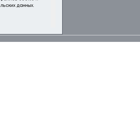
льских данных.
ОБЛАСТЬ
ельство пробирно-аналитической
тории на золотоизвлекательной фабри
Н. РУБ
,55