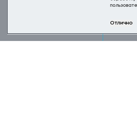
пользовате
Отлично
СДАН В 2018
МАГАДАНСКАЯ 
Строит
лабора
ПАО «ПОЛЮС»
ОБЪЕМ СМР, МЛ
231