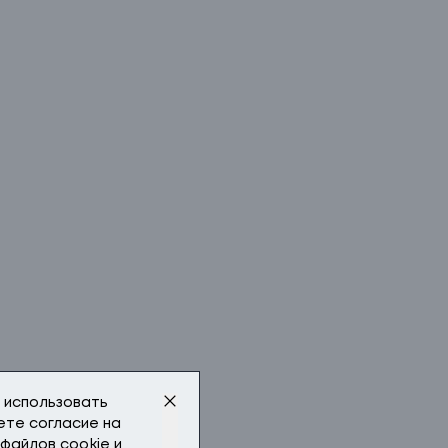
 использовать
аете
согласие
на
файлов cookie и