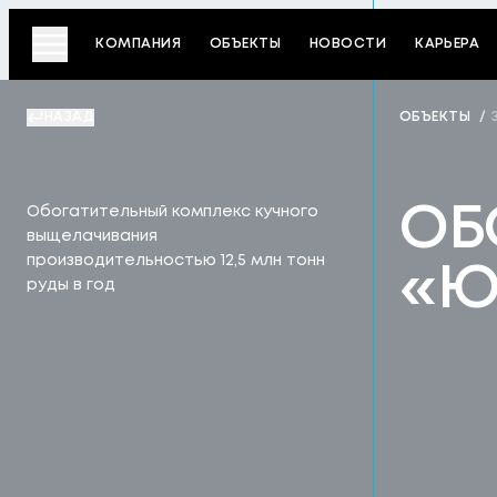
КОМПАНИЯ
ОБЪЕКТЫ
НОВОСТИ
КАРЬЕРА
НАЗАД
ОБЪЕКТЫ
/
ОБ
Обогатительный комплекс кучного
выщелачивания
производительностью 12,5 млн тонн
«Ю
руды в год