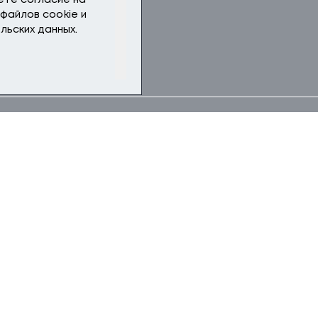
аете
согласие
на
файлов cookie и
льских данных.
ительный комплекс кучного выщелачи
 куст» производительностью 12,5 млн 
год.
АЦИИ
2024—2026
А
Республика Саха — Якутия, А