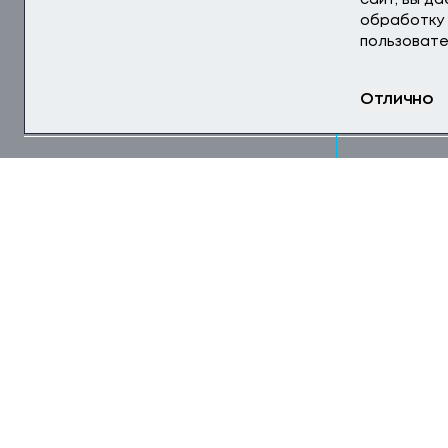
сайт, вы д
обработку 
пользовате
Отлично
СДАЧА В 2026
ЯКУТИЯ
Обогат
«Южный
руды в 
ПАО «ПОЛЮС»
СРОК РЕАЛИЗ
АДРЕС ОБЪЕКТ